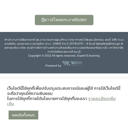
ดาวน์โหลดประกาศนียบัตร
สำนักงานการวิจัยแห่งชาติ (วช.) กระทรวงการอุดมศึกษา วิทยาศาสตร์ วิจัยและนวัตกรรม เลขที่ 196 ถนน
พหลโยธิน แขวงลาดยาว เขตจตุจักร กทม. 10900 โทร 0 25791370 – 9 อีเมล์ labsafety@nrct.go.th
ออกและพัฒนาโดย ศูนย์การจัดการด้านพลังงานสิ่งแวดล้อมความปลอดภัยและอาชีวอนามัย มหาวิทยาลัย
เทคโนโลยีพระจอมเกล้าธนบุรี
Copyright © 2022 All rights reserved, Esprel E-learning
Powered by
เว็บไซต์นี้ใช้คุกกี้เพื่อปรับปรุงประสบการณ์ของผู้ใช้ การใช้เว็บไซต์นี้
จะถือว่าคุณให้ความยินยอม
ในการใช้คุกกี้ภายใต้นโยบายการใช้คุกกี้ของเรา
รายละเอียดเพิ่ม
เติม
ยอมรับทั้งหมด