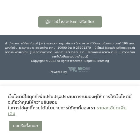
ดาวน์โหลดประกาศนียบัตร
สำนักงานการวิจัยแห่งชาติ (วช.) กระทรวงการอุดมศึกษา วิทยาศาสตร์ วิจัยและนวัตกรรม เลขที่ 196 ถนน
พหลโยธิน แขวงลาดยาว เขตจตุจักร กทม. 10900 โทร 0 25791370 – 9 อีเมล์ labsafety@nrct.go.th
ออกและพัฒนาโดย ศูนย์การจัดการด้านพลังงานสิ่งแวดล้อมความปลอดภัยและอาชีวอนามัย มหาวิทยาลัย
เทคโนโลยีพระจอมเกล้าธนบุรี
Copyright © 2022 All rights reserved, Esprel E-learning
Powered by
เว็บไซต์นี้ใช้คุกกี้เพื่อปรับปรุงประสบการณ์ของผู้ใช้ การใช้เว็บไซต์นี้
จะถือว่าคุณให้ความยินยอม
ในการใช้คุกกี้ภายใต้นโยบายการใช้คุกกี้ของเรา
รายละเอียดเพิ่ม
เติม
ยอมรับทั้งหมด