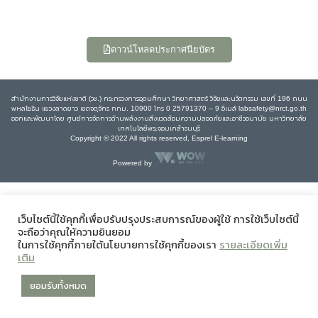
ดาวน์โหลดประกาศนียบัตร
สำนักงานการวิจัยแห่งชาติ (วช.) กระทรวงการอุดมศึกษา วิทยาศาสตร์ วิจัยและนวัตกรรม เลขที่ 196 ถนน
พหลโยธิน แขวงลาดยาว เขตจตุจักร กทม. 10900 โทร 0 25791370 – 9 อีเมล์ labsafety@nrct.go.th
ออกและพัฒนาโดย ศูนย์การจัดการด้านพลังงานสิ่งแวดล้อมความปลอดภัยและอาชีวอนามัย มหาวิทยาลัย
เทคโนโลยีพระจอมเกล้าธนบุรี
Copyright © 2022 All rights reserved, Esprel E-learning
Powered by
เว็บไซต์นี้ใช้คุกกี้เพื่อปรับปรุงประสบการณ์ของผู้ใช้ การใช้เว็บไซต์นี้
จะถือว่าคุณให้ความยินยอม
ในการใช้คุกกี้ภายใต้นโยบายการใช้คุกกี้ของเรา
รายละเอียดเพิ่ม
เติม
ยอมรับทั้งหมด