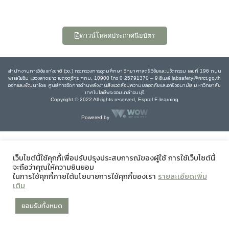
ดาวน์โหลดประกาศนียบัตร
สำนักงานการวิจัยแห่งชาติ (วช.) กระทรวงการอุดมศึกษา วิทยาศาสตร์ วิจัยและนวัตกรรม เลขที่ 196 ถนน
พหลโยธิน แขวงลาดยาว เขตจตุจักร กทม. 10900 โทร 0 25791370 – 9 อีเมล์ labsafety@nrct.go.th
ออกและพัฒนาโดย ศูนย์การจัดการด้านพลังงานสิ่งแวดล้อมความปลอดภัยและอาชีวอนามัย มหาวิทยาลัย
เทคโนโลยีพระจอมเกล้าธนบุรี
Copyright © 2022 All rights reserved, Esprel E-learning
Powered by
เว็บไซต์นี้ใช้คุกกี้เพื่อปรับปรุงประสบการณ์ของผู้ใช้ การใช้เว็บไซต์นี้
จะถือว่าคุณให้ความยินยอม
ในการใช้คุกกี้ภายใต้นโยบายการใช้คุกกี้ของเรา
รายละเอียดเพิ่ม
เติม
ยอมรับทั้งหมด