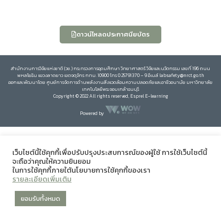
ดาวน์โหลดประกาศนียบัตร
สำนักงานการวิจัยแห่งชาติ (วช.) กระทรวงการอุดมศึกษา วิทยาศาสตร์ วิจัยและนวัตกรรม เลขที่ 196 ถนน
พหลโยธิน แขวงลาดยาว เขตจตุจักร กทม. 10900 โทร 0 25791370 – 9 อีเมล์ labsafety@nrct.go.th
ออกและพัฒนาโดย ศูนย์การจัดการด้านพลังงานสิ่งแวดล้อมความปลอดภัยและอาชีวอนามัย มหาวิทยาลัย
เทคโนโลยีพระจอมเกล้าธนบุรี
Copyright © 2022 All rights reserved, Esprel E-learning
Powered by
เว็บไซต์นี้ใช้คุกกี้เพื่อปรับปรุงประสบการณ์ของผู้ใช้ การใช้เว็บไซต์นี้
จะถือว่าคุณให้ความยินยอม
ในการใช้คุกกี้ภายใต้นโยบายการใช้คุกกี้ของเรา
รายละเอียดเพิ่มเติม
ยอมรับทั้งหมด