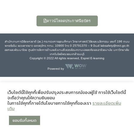
ดาวน์โหลดประกาศนียบัตร
สำนักงานการวิจัยแห่งชาติ (วช.) กระทรวงการอุดมศึกษา วิทยาศาสตร์ วิจัยและนวัตกรรม เลขที่ 196 ถนน
พหลโยธิน แขวงลาดยาว เขตจตุจักร กทม. 10900 โทร 0 25791370 – 9 อีเมล์ labsafety@nrct.go.th
ออกและพัฒนาโดย ศูนย์การจัดการด้านพลังงานสิ่งแวดล้อมความปลอดภัยและอาชีวอนามัย มหาวิทยาลัย
เทคโนโลยีพระจอมเกล้าธนบุรี
Copyright © 2022 All rights reserved, Esprel E-learning
Powered by
เว็บไซต์นี้ใช้คุกกี้เพื่อปรับปรุงประสบการณ์ของผู้ใช้ การใช้เว็บไซต์นี้
จะถือว่าคุณให้ความยินยอม
ในการใช้คุกกี้ภายใต้นโยบายการใช้คุกกี้ของเรา
รายละเอียดเพิ่ม
เติม
ยอมรับทั้งหมด