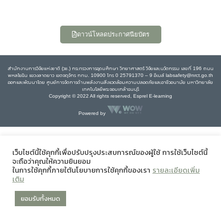
ดาวน์โหลดประกาศนียบัตร
สำนักงานการวิจัยแห่งชาติ (วช.) กระทรวงการอุดมศึกษา วิทยาศาสตร์ วิจัยและนวัตกรรม เลขที่ 196 ถนน
พหลโยธิน แขวงลาดยาว เขตจตุจักร กทม. 10900 โทร 0 25791370 – 9 อีเมล์ labsafety@nrct.go.th
ออกและพัฒนาโดย ศูนย์การจัดการด้านพลังงานสิ่งแวดล้อมความปลอดภัยและอาชีวอนามัย มหาวิทยาลัย
เทคโนโลยีพระจอมเกล้าธนบุรี
Copyright © 2022 All rights reserved, Esprel E-learning
Powered by
เว็บไซต์นี้ใช้คุกกี้เพื่อปรับปรุงประสบการณ์ของผู้ใช้ การใช้เว็บไซต์นี้
จะถือว่าคุณให้ความยินยอม
ในการใช้คุกกี้ภายใต้นโยบายการใช้คุกกี้ของเรา
รายละเอียดเพิ่ม
เติม
ยอมรับทั้งหมด