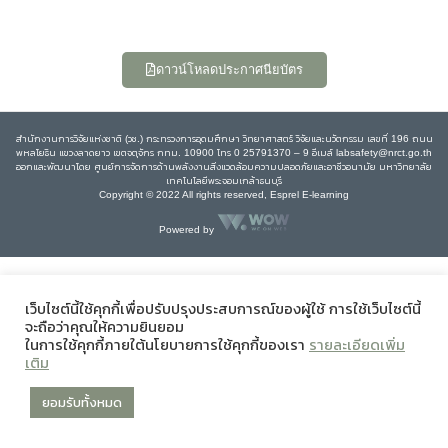
ดาวน์โหลดประกาศนียบัตร
สำนักงานการวิจัยแห่งชาติ (วช.) กระทรวงการอุดมศึกษา วิทยาศาสตร์ วิจัยและนวัตกรรม เลขที่ 196 ถนน
พหลโยธิน แขวงลาดยาว เขตจตุจักร กทม. 10900 โทร 0 25791370 – 9 อีเมล์ labsafety@nrct.go.th
ออกและพัฒนาโดย ศูนย์การจัดการด้านพลังงานสิ่งแวดล้อมความปลอดภัยและอาชีวอนามัย มหาวิทยาลัย
เทคโนโลยีพระจอมเกล้าธนบุรี
Copyright © 2022 All rights reserved, Esprel E-learning
Powered by
เว็บไซต์นี้ใช้คุกกี้เพื่อปรับปรุงประสบการณ์ของผู้ใช้ การใช้เว็บไซต์นี้
จะถือว่าคุณให้ความยินยอม
ในการใช้คุกกี้ภายใต้นโยบายการใช้คุกกี้ของเรา
รายละเอียดเพิ่ม
เติม
ยอมรับทั้งหมด