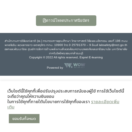
ดาวน์โหลดประกาศนียบัตร
สำนักงานการวิจัยแห่งชาติ (วช.) กระทรวงการอุดมศึกษา วิทยาศาสตร์ วิจัยและนวัตกรรม เลขที่ 196 ถนน
พหลโยธิน แขวงลาดยาว เขตจตุจักร กทม. 10900 โทร 0 25791370 – 9 อีเมล์ labsafety@nrct.go.th
ออกและพัฒนาโดย ศูนย์การจัดการด้านพลังงานสิ่งแวดล้อมความปลอดภัยและอาชีวอนามัย มหาวิทยาลัย
เทคโนโลยีพระจอมเกล้าธนบุรี
Copyright © 2022 All rights reserved, Esprel E-learning
Powered by
เว็บไซต์นี้ใช้คุกกี้เพื่อปรับปรุงประสบการณ์ของผู้ใช้ การใช้เว็บไซต์นี้
จะถือว่าคุณให้ความยินยอม
ในการใช้คุกกี้ภายใต้นโยบายการใช้คุกกี้ของเรา
รายละเอียดเพิ่ม
เติม
ยอมรับทั้งหมด