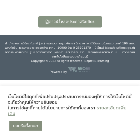
ดาวน์โหลดประกาศนียบัตร
สำนักงานการวิจัยแห่งชาติ (วช.) กระทรวงการอุดมศึกษา วิทยาศาสตร์ วิจัยและนวัตกรรม เลขที่ 196 ถนน
พหลโยธิน แขวงลาดยาว เขตจตุจักร กทม. 10900 โทร 0 25791370 – 9 อีเมล์ labsafety@nrct.go.th
ออกและพัฒนาโดย ศูนย์การจัดการด้านพลังงานสิ่งแวดล้อมความปลอดภัยและอาชีวอนามัย มหาวิทยาลัย
เทคโนโลยีพระจอมเกล้าธนบุรี
Copyright © 2022 All rights reserved, Esprel E-learning
Powered by
เว็บไซต์นี้ใช้คุกกี้เพื่อปรับปรุงประสบการณ์ของผู้ใช้ การใช้เว็บไซต์นี้
จะถือว่าคุณให้ความยินยอม
ในการใช้คุกกี้ภายใต้นโยบายการใช้คุกกี้ของเรา
รายละเอียดเพิ่ม
เติม
ยอมรับทั้งหมด