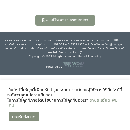
ดาวน์โหลดประกาศนียบัตร
สำนักงานการวิจัยแห่งชาติ (วช.) กระทรวงการอุดมศึกษา วิทยาศาสตร์ วิจัยและนวัตกรรม เลขที่ 196 ถนน
พหลโยธิน แขวงลาดยาว เขตจตุจักร กทม. 10900 โทร 0 25791370 – 9 อีเมล์ labsafety@nrct.go.th
ออกและพัฒนาโดย ศูนย์การจัดการด้านพลังงานสิ่งแวดล้อมความปลอดภัยและอาชีวอนามัย มหาวิทยาลัย
เทคโนโลยีพระจอมเกล้าธนบุรี
Copyright © 2022 All rights reserved, Esprel E-learning
Powered by
เว็บไซต์นี้ใช้คุกกี้เพื่อปรับปรุงประสบการณ์ของผู้ใช้ การใช้เว็บไซต์นี้
จะถือว่าคุณให้ความยินยอม
ในการใช้คุกกี้ภายใต้นโยบายการใช้คุกกี้ของเรา
รายละเอียดเพิ่ม
เติม
ยอมรับทั้งหมด