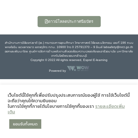
ดาวน์โหลดประกาศนียบัตร
สำนักงานการวิจัยแห่งชาติ (วช.) กระทรวงการอุดมศึกษา วิทยาศาสตร์ วิจัยและนวัตกรรม เลขที่ 196 ถนน
พหลโยธิน แขวงลาดยาว เขตจตุจักร กทม. 10900 โทร 0 25791370 – 9 อีเมล์ labsafety@nrct.go.th
ออกและพัฒนาโดย ศูนย์การจัดการด้านพลังงานสิ่งแวดล้อมความปลอดภัยและอาชีวอนามัย มหาวิทยาลัย
เทคโนโลยีพระจอมเกล้าธนบุรี
Copyright © 2022 All rights reserved, Esprel E-learning
Powered by
เว็บไซต์นี้ใช้คุกกี้เพื่อปรับปรุงประสบการณ์ของผู้ใช้ การใช้เว็บไซต์นี้
จะถือว่าคุณให้ความยินยอม
ในการใช้คุกกี้ภายใต้นโยบายการใช้คุกกี้ของเรา
รายละเอียดเพิ่ม
เติม
ยอมรับทั้งหมด