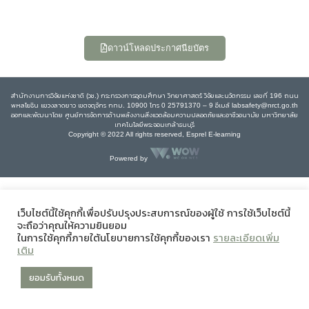
ดาวน์โหลดประกาศนียบัตร
สำนักงานการวิจัยแห่งชาติ (วช.) กระทรวงการอุดมศึกษา วิทยาศาสตร์ วิจัยและนวัตกรรม เลขที่ 196 ถนน
พหลโยธิน แขวงลาดยาว เขตจตุจักร กทม. 10900 โทร 0 25791370 – 9 อีเมล์ labsafety@nrct.go.th
ออกและพัฒนาโดย ศูนย์การจัดการด้านพลังงานสิ่งแวดล้อมความปลอดภัยและอาชีวอนามัย มหาวิทยาลัย
เทคโนโลยีพระจอมเกล้าธนบุรี
Copyright © 2022 All rights reserved, Esprel E-learning
Powered by
เว็บไซต์นี้ใช้คุกกี้เพื่อปรับปรุงประสบการณ์ของผู้ใช้ การใช้เว็บไซต์นี้
จะถือว่าคุณให้ความยินยอม
ในการใช้คุกกี้ภายใต้นโยบายการใช้คุกกี้ของเรา
รายละเอียดเพิ่ม
เติม
ยอมรับทั้งหมด