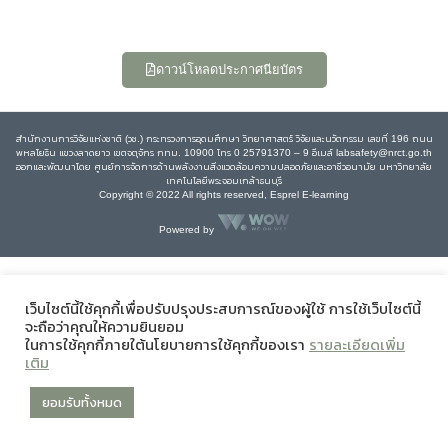
ดาวน์โหลดประกาศนียบัตร
สำนักงานการวิจัยแห่งชาติ (วช.) กระทรวงการอุดมศึกษา วิทยาศาสตร์ วิจัยและนวัตกรรม เลขที่ 196 ถนน
พหลโยธิน แขวงลาดยาว เขตจตุจักร กทม. 10900 โทร 0 25791370 – 9 อีเมล์ labsafety@nrct.go.th
ออกและพัฒนาโดย ศูนย์การจัดการด้านพลังงานสิ่งแวดล้อมความปลอดภัยและอาชีวอนามัย มหาวิทยาลัย
เทคโนโลยีพระจอมเกล้าธนบุรี
Copyright © 2022 All rights reserved, Esprel E-learning
Powered by
เว็บไซต์นี้ใช้คุกกี้เพื่อปรับปรุงประสบการณ์ของผู้ใช้ การใช้เว็บไซต์นี้
จะถือว่าคุณให้ความยินยอม
ในการใช้คุกกี้ภายใต้นโยบายการใช้คุกกี้ของเรา
รายละเอียดเพิ่ม
เติม
ยอมรับทั้งหมด