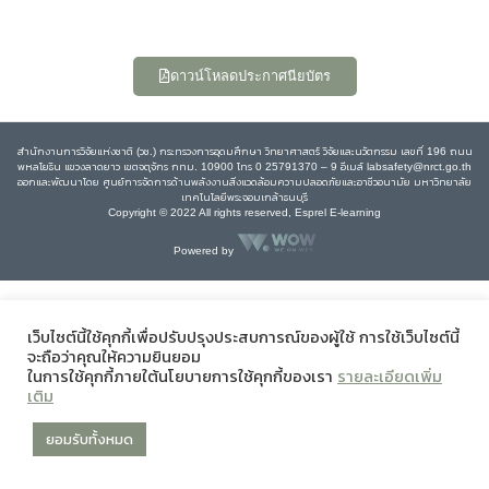
ดาวน์โหลดประกาศนียบัตร
สำนักงานการวิจัยแห่งชาติ (วช.) กระทรวงการอุดมศึกษา วิทยาศาสตร์ วิจัยและนวัตกรรม เลขที่ 196 ถนน
พหลโยธิน แขวงลาดยาว เขตจตุจักร กทม. 10900 โทร 0 25791370 – 9 อีเมล์ labsafety@nrct.go.th
ออกและพัฒนาโดย ศูนย์การจัดการด้านพลังงานสิ่งแวดล้อมความปลอดภัยและอาชีวอนามัย มหาวิทยาลัย
เทคโนโลยีพระจอมเกล้าธนบุรี
Copyright © 2022 All rights reserved, Esprel E-learning
Powered by
เว็บไซต์นี้ใช้คุกกี้เพื่อปรับปรุงประสบการณ์ของผู้ใช้ การใช้เว็บไซต์นี้
จะถือว่าคุณให้ความยินยอม
ในการใช้คุกกี้ภายใต้นโยบายการใช้คุกกี้ของเรา
รายละเอียดเพิ่ม
เติม
ยอมรับทั้งหมด