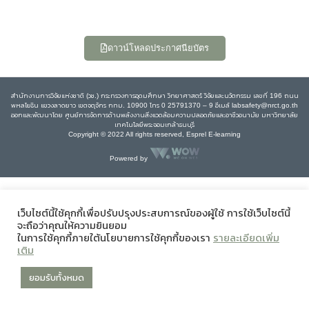
ดาวน์โหลดประกาศนียบัตร
สำนักงานการวิจัยแห่งชาติ (วช.) กระทรวงการอุดมศึกษา วิทยาศาสตร์ วิจัยและนวัตกรรม เลขที่ 196 ถนน
พหลโยธิน แขวงลาดยาว เขตจตุจักร กทม. 10900 โทร 0 25791370 – 9 อีเมล์ labsafety@nrct.go.th
ออกและพัฒนาโดย ศูนย์การจัดการด้านพลังงานสิ่งแวดล้อมความปลอดภัยและอาชีวอนามัย มหาวิทยาลัย
เทคโนโลยีพระจอมเกล้าธนบุรี
Copyright © 2022 All rights reserved, Esprel E-learning
Powered by
เว็บไซต์นี้ใช้คุกกี้เพื่อปรับปรุงประสบการณ์ของผู้ใช้ การใช้เว็บไซต์นี้
จะถือว่าคุณให้ความยินยอม
ในการใช้คุกกี้ภายใต้นโยบายการใช้คุกกี้ของเรา
รายละเอียดเพิ่ม
เติม
ยอมรับทั้งหมด