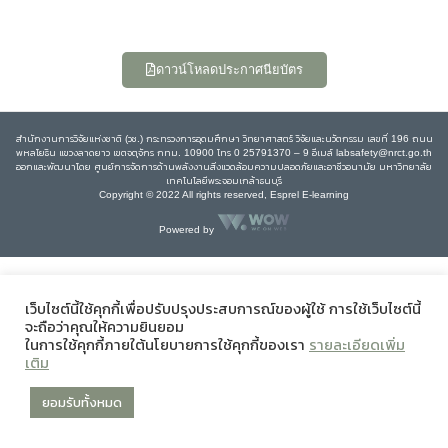
ดาวน์โหลดประกาศนียบัตร
สำนักงานการวิจัยแห่งชาติ (วช.) กระทรวงการอุดมศึกษา วิทยาศาสตร์ วิจัยและนวัตกรรม เลขที่ 196 ถนน
พหลโยธิน แขวงลาดยาว เขตจตุจักร กทม. 10900 โทร 0 25791370 – 9 อีเมล์ labsafety@nrct.go.th
ออกและพัฒนาโดย ศูนย์การจัดการด้านพลังงานสิ่งแวดล้อมความปลอดภัยและอาชีวอนามัย มหาวิทยาลัย
เทคโนโลยีพระจอมเกล้าธนบุรี
Copyright © 2022 All rights reserved, Esprel E-learning
Powered by
เว็บไซต์นี้ใช้คุกกี้เพื่อปรับปรุงประสบการณ์ของผู้ใช้ การใช้เว็บไซต์นี้
จะถือว่าคุณให้ความยินยอม
ในการใช้คุกกี้ภายใต้นโยบายการใช้คุกกี้ของเรา
รายละเอียดเพิ่ม
เติม
ยอมรับทั้งหมด