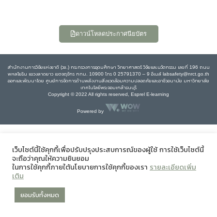
ดาวน์โหลดประกาศนียบัตร
สำนักงานการวิจัยแห่งชาติ (วช.) กระทรวงการอุดมศึกษา วิทยาศาสตร์ วิจัยและนวัตกรรม เลขที่ 196 ถนน
พหลโยธิน แขวงลาดยาว เขตจตุจักร กทม. 10900 โทร 0 25791370 – 9 อีเมล์ labsafety@nrct.go.th
ออกและพัฒนาโดย ศูนย์การจัดการด้านพลังงานสิ่งแวดล้อมความปลอดภัยและอาชีวอนามัย มหาวิทยาลัย
เทคโนโลยีพระจอมเกล้าธนบุรี
Copyright © 2022 All rights reserved, Esprel E-learning
Powered by
เว็บไซต์นี้ใช้คุกกี้เพื่อปรับปรุงประสบการณ์ของผู้ใช้ การใช้เว็บไซต์นี้
จะถือว่าคุณให้ความยินยอม
ในการใช้คุกกี้ภายใต้นโยบายการใช้คุกกี้ของเรา
รายละเอียดเพิ่ม
เติม
ยอมรับทั้งหมด