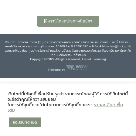
ดาวน์โหลดประกาศนียบัตร
สำนักงานการวิจัยแห่งชาติ (วช.) กระทรวงการอุดมศึกษา วิทยาศาสตร์ วิจัยและนวัตกรรม เลขที่ 196 ถนน
พหลโยธิน แขวงลาดยาว เขตจตุจักร กทม. 10900 โทร 0 25791370 – 9 อีเมล์ labsafety@nrct.go.th
ออกและพัฒนาโดย ศูนย์การจัดการด้านพลังงานสิ่งแวดล้อมความปลอดภัยและอาชีวอนามัย มหาวิทยาลัย
เทคโนโลยีพระจอมเกล้าธนบุรี
Copyright © 2022 All rights reserved, Esprel E-learning
Powered by
เว็บไซต์นี้ใช้คุกกี้เพื่อปรับปรุงประสบการณ์ของผู้ใช้ การใช้เว็บไซต์นี้
จะถือว่าคุณให้ความยินยอม
ในการใช้คุกกี้ภายใต้นโยบายการใช้คุกกี้ของเรา
รายละเอียดเพิ่ม
เติม
ยอมรับทั้งหมด