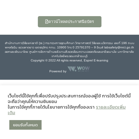
ดาวน์โหลดประกาศนียบัตร
สำนักงานการวิจัยแห่งชาติ (วช.) กระทรวงการอุดมศึกษา วิทยาศาสตร์ วิจัยและนวัตกรรม เลขที่ 196 ถนน
พหลโยธิน แขวงลาดยาว เขตจตุจักร กทม. 10900 โทร 0 25791370 – 9 อีเมล์ labsafety@nrct.go.th
ออกและพัฒนาโดย ศูนย์การจัดการด้านพลังงานสิ่งแวดล้อมความปลอดภัยและอาชีวอนามัย มหาวิทยาลัย
เทคโนโลยีพระจอมเกล้าธนบุรี
Copyright © 2022 All rights reserved, Esprel E-learning
Powered by
เว็บไซต์นี้ใช้คุกกี้เพื่อปรับปรุงประสบการณ์ของผู้ใช้ การใช้เว็บไซต์นี้
จะถือว่าคุณให้ความยินยอม
ในการใช้คุกกี้ภายใต้นโยบายการใช้คุกกี้ของเรา
รายละเอียดเพิ่ม
เติม
ยอมรับทั้งหมด