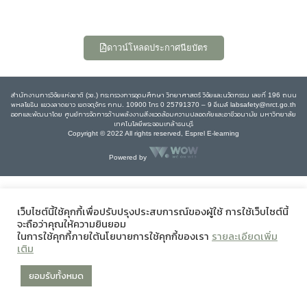
ดาวน์โหลดประกาศนียบัตร
สำนักงานการวิจัยแห่งชาติ (วช.) กระทรวงการอุดมศึกษา วิทยาศาสตร์ วิจัยและนวัตกรรม เลขที่ 196 ถนน
พหลโยธิน แขวงลาดยาว เขตจตุจักร กทม. 10900 โทร 0 25791370 – 9 อีเมล์ labsafety@nrct.go.th
ออกและพัฒนาโดย ศูนย์การจัดการด้านพลังงานสิ่งแวดล้อมความปลอดภัยและอาชีวอนามัย มหาวิทยาลัย
เทคโนโลยีพระจอมเกล้าธนบุรี
Copyright © 2022 All rights reserved, Esprel E-learning
Powered by
เว็บไซต์นี้ใช้คุกกี้เพื่อปรับปรุงประสบการณ์ของผู้ใช้ การใช้เว็บไซต์นี้
จะถือว่าคุณให้ความยินยอม
ในการใช้คุกกี้ภายใต้นโยบายการใช้คุกกี้ของเรา
รายละเอียดเพิ่ม
เติม
ยอมรับทั้งหมด