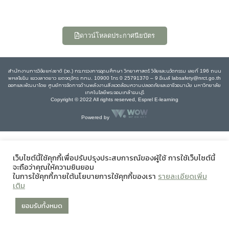
ดาวน์โหลดประกาศนียบัตร
สำนักงานการวิจัยแห่งชาติ (วช.) กระทรวงการอุดมศึกษา วิทยาศาสตร์ วิจัยและนวัตกรรม เลขที่ 196 ถนน
พหลโยธิน แขวงลาดยาว เขตจตุจักร กทม. 10900 โทร 0 25791370 – 9 อีเมล์ labsafety@nrct.go.th
ออกและพัฒนาโดย ศูนย์การจัดการด้านพลังงานสิ่งแวดล้อมความปลอดภัยและอาชีวอนามัย มหาวิทยาลัย
เทคโนโลยีพระจอมเกล้าธนบุรี
Copyright © 2022 All rights reserved, Esprel E-learning
Powered by
เว็บไซต์นี้ใช้คุกกี้เพื่อปรับปรุงประสบการณ์ของผู้ใช้ การใช้เว็บไซต์นี้
จะถือว่าคุณให้ความยินยอม
ในการใช้คุกกี้ภายใต้นโยบายการใช้คุกกี้ของเรา
รายละเอียดเพิ่ม
เติม
ยอมรับทั้งหมด