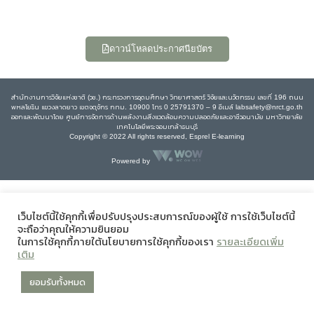
ดาวน์โหลดประกาศนียบัตร
สำนักงานการวิจัยแห่งชาติ (วช.) กระทรวงการอุดมศึกษา วิทยาศาสตร์ วิจัยและนวัตกรรม เลขที่ 196 ถนน
พหลโยธิน แขวงลาดยาว เขตจตุจักร กทม. 10900 โทร 0 25791370 – 9 อีเมล์ labsafety@nrct.go.th
ออกและพัฒนาโดย ศูนย์การจัดการด้านพลังงานสิ่งแวดล้อมความปลอดภัยและอาชีวอนามัย มหาวิทยาลัย
เทคโนโลยีพระจอมเกล้าธนบุรี
Copyright © 2022 All rights reserved, Esprel E-learning
Powered by
เว็บไซต์นี้ใช้คุกกี้เพื่อปรับปรุงประสบการณ์ของผู้ใช้ การใช้เว็บไซต์นี้
จะถือว่าคุณให้ความยินยอม
ในการใช้คุกกี้ภายใต้นโยบายการใช้คุกกี้ของเรา
รายละเอียดเพิ่ม
เติม
ยอมรับทั้งหมด