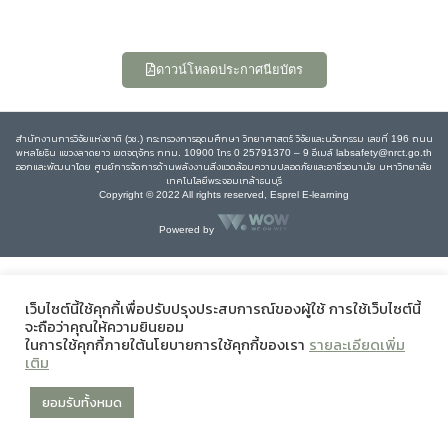
ดาวน์โหลดประกาศนียบัตร
สำนักงานการวิจัยแห่งชาติ (วช.) กระทรวงการอุดมศึกษา วิทยาศาสตร์ วิจัยและนวัตกรรม เลขที่ 196 ถนน
พหลโยธิน แขวงลาดยาว เขตจตุจักร กทม. 10900 โทร 0 25791370 – 9 อีเมล์ labsafety@nrct.go.th
ออกและพัฒนาโดย ศูนย์การจัดการด้านพลังงานสิ่งแวดล้อมความปลอดภัยและอาชีวอนามัย มหาวิทยาลัย
เทคโนโลยีพระจอมเกล้าธนบุรี
Copyright © 2022 All rights reserved, Esprel E-learning
Powered by
เว็บไซต์นี้ใช้คุกกี้เพื่อปรับปรุงประสบการณ์ของผู้ใช้ การใช้เว็บไซต์นี้
จะถือว่าคุณให้ความยินยอม
ในการใช้คุกกี้ภายใต้นโยบายการใช้คุกกี้ของเรา
รายละเอียดเพิ่ม
เติม
ยอมรับทั้งหมด