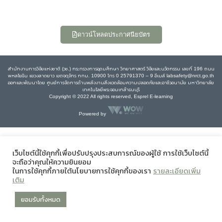
ดาวน์โหลดประกาศนียบัตร
สำนักงานการวิจัยแห่งชาติ (วช.) กระทรวงการอุดมศึกษา วิทยาศาสตร์ วิจัยและนวัตกรรม เลขที่ 196 ถนน
พหลโยธิน แขวงลาดยาว เขตจตุจักร กทม. 10900 โทร 0 25791370 – 9 อีเมล์ labsafety@nrct.go.th
ออกและพัฒนาโดย ศูนย์การจัดการด้านพลังงานสิ่งแวดล้อมความปลอดภัยและอาชีวอนามัย มหาวิทยาลัย
เทคโนโลยีพระจอมเกล้าธนบุรี
Copyright © 2022 All rights reserved, Esprel E-learning
Powered by
เว็บไซต์นี้ใช้คุกกี้เพื่อปรับปรุงประสบการณ์ของผู้ใช้ การใช้เว็บไซต์นี้
จะถือว่าคุณให้ความยินยอม
ในการใช้คุกกี้ภายใต้นโยบายการใช้คุกกี้ของเรา
รายละเอียดเพิ่ม
เติม
ยอมรับทั้งหมด