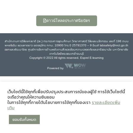
ดาวน์โหลดประกาศนียบัตร
สำนักงานการวิจัยแห่งชาติ (วช.) กระทรวงการอุดมศึกษา วิทยาศาสตร์ วิจัยและนวัตกรรม เลขที่ 196 ถนน
พหลโยธิน แขวงลาดยาว เขตจตุจักร กทม. 10900 โทร 0 25791370 – 9 อีเมล์ labsafety@nrct.go.th
ออกและพัฒนาโดย ศูนย์การจัดการด้านพลังงานสิ่งแวดล้อมความปลอดภัยและอาชีวอนามัย มหาวิทยาลัย
เทคโนโลยีพระจอมเกล้าธนบุรี
Copyright © 2022 All rights reserved, Esprel E-learning
Powered by
เว็บไซต์นี้ใช้คุกกี้เพื่อปรับปรุงประสบการณ์ของผู้ใช้ การใช้เว็บไซต์นี้
จะถือว่าคุณให้ความยินยอม
ในการใช้คุกกี้ภายใต้นโยบายการใช้คุกกี้ของเรา
รายละเอียดเพิ่ม
เติม
ยอมรับทั้งหมด