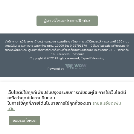
ดาวน์โหลดประกาศนียบัตร
สำนักงานการวิจัยแห่งชาติ (วช.) กระทรวงการอุดมศึกษา วิทยาศาสตร์ วิจัยและนวัตกรรม เลขที่ 196 ถนน
พหลโยธิน แขวงลาดยาว เขตจตุจักร กทม. 10900 โทร 0 25791370 – 9 อีเมล์ labsafety@nrct.go.th
ออกและพัฒนาโดย ศูนย์การจัดการด้านพลังงานสิ่งแวดล้อมความปลอดภัยและอาชีวอนามัย มหาวิทยาลัย
เทคโนโลยีพระจอมเกล้าธนบุรี
Copyright © 2022 All rights reserved, Esprel E-learning
Powered by
เว็บไซต์นี้ใช้คุกกี้เพื่อปรับปรุงประสบการณ์ของผู้ใช้ การใช้เว็บไซต์นี้
จะถือว่าคุณให้ความยินยอม
ในการใช้คุกกี้ภายใต้นโยบายการใช้คุกกี้ของเรา
รายละเอียดเพิ่ม
เติม
ยอมรับทั้งหมด