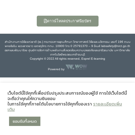
ดาวน์โหลดประกาศนียบัตร
สำนักงานการวิจัยแห่งชาติ (วช.) กระทรวงการอุดมศึกษา วิทยาศาสตร์ วิจัยและนวัตกรรม เลขที่ 196 ถนน
พหลโยธิน แขวงลาดยาว เขตจตุจักร กทม. 10900 โทร 0 25791370 – 9 อีเมล์ labsafety@nrct.go.th
ออกและพัฒนาโดย ศูนย์การจัดการด้านพลังงานสิ่งแวดล้อมความปลอดภัยและอาชีวอนามัย มหาวิทยาลัย
เทคโนโลยีพระจอมเกล้าธนบุรี
Copyright © 2022 All rights reserved, Esprel E-learning
Powered by
เว็บไซต์นี้ใช้คุกกี้เพื่อปรับปรุงประสบการณ์ของผู้ใช้ การใช้เว็บไซต์นี้
จะถือว่าคุณให้ความยินยอม
ในการใช้คุกกี้ภายใต้นโยบายการใช้คุกกี้ของเรา
รายละเอียดเพิ่ม
เติม
ยอมรับทั้งหมด