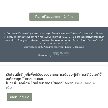
ดาวน์โหลดประกาศนียบัตร
สำนักงานการวิจัยแห่งชาติ (วช.) กระทรวงการอุดมศึกษา วิทยาศาสตร์ วิจัยและนวัตกรรม เลขที่ 196 ถนน
พหลโยธิน แขวงลาดยาว เขตจตุจักร กทม. 10900 โทร 0 25791370 – 9 อีเมล์ labsafety@nrct.go.th
ออกและพัฒนาโดย ศูนย์การจัดการด้านพลังงานสิ่งแวดล้อมความปลอดภัยและอาชีวอนามัย มหาวิทยาลัย
เทคโนโลยีพระจอมเกล้าธนบุรี
Copyright © 2022 All rights reserved, Esprel E-learning
Powered by
เว็บไซต์นี้ใช้คุกกี้เพื่อปรับปรุงประสบการณ์ของผู้ใช้ การใช้เว็บไซต์นี้
จะถือว่าคุณให้ความยินยอม
ในการใช้คุกกี้ภายใต้นโยบายการใช้คุกกี้ของเรา
รายละเอียดเพิ่ม
เติม
ยอมรับทั้งหมด