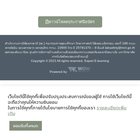
ดาวน์โหลดประกาศนียบัตร
สำนักงานการวิจัยแห่งชาติ (วช.) กระทรวงการอุดมศึกษา วิทยาศาสตร์ วิจัยและนวัตกรรม เลขที่ 196 ถนน
พหลโยธิน แขวงลาดยาว เขตจตุจักร กทม. 10900 โทร 0 25791370 – 9 อีเมล์ labsafety@nrct.go.th
ออกและพัฒนาโดย ศูนย์การจัดการด้านพลังงานสิ่งแวดล้อมความปลอดภัยและอาชีวอนามัย มหาวิทยาลัย
เทคโนโลยีพระจอมเกล้าธนบุรี
Copyright © 2022 All rights reserved, Esprel E-learning
Powered by
เว็บไซต์นี้ใช้คุกกี้เพื่อปรับปรุงประสบการณ์ของผู้ใช้ การใช้เว็บไซต์นี้
จะถือว่าคุณให้ความยินยอม
ในการใช้คุกกี้ภายใต้นโยบายการใช้คุกกี้ของเรา
รายละเอียดเพิ่ม
เติม
ยอมรับทั้งหมด