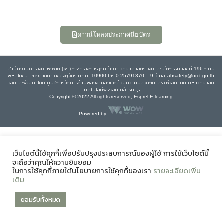
ดาวน์โหลดประกาศนียบัตร
สำนักงานการวิจัยแห่งชาติ (วช.) กระทรวงการอุดมศึกษา วิทยาศาสตร์ วิจัยและนวัตกรรม เลขที่ 196 ถนน
พหลโยธิน แขวงลาดยาว เขตจตุจักร กทม. 10900 โทร 0 25791370 – 9 อีเมล์ labsafety@nrct.go.th
ออกและพัฒนาโดย ศูนย์การจัดการด้านพลังงานสิ่งแวดล้อมความปลอดภัยและอาชีวอนามัย มหาวิทยาลัย
เทคโนโลยีพระจอมเกล้าธนบุรี
Copyright © 2022 All rights reserved, Esprel E-learning
Powered by
เว็บไซต์นี้ใช้คุกกี้เพื่อปรับปรุงประสบการณ์ของผู้ใช้ การใช้เว็บไซต์นี้
จะถือว่าคุณให้ความยินยอม
ในการใช้คุกกี้ภายใต้นโยบายการใช้คุกกี้ของเรา
รายละเอียดเพิ่ม
เติม
ยอมรับทั้งหมด