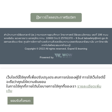
ดาวน์โหลดประกาศนียบัตร
สำนักงานการวิจัยแห่งชาติ (วช.) กระทรวงการอุดมศึกษา วิทยาศาสตร์ วิจัยและนวัตกรรม เลขที่ 196 ถนน
พหลโยธิน แขวงลาดยาว เขตจตุจักร กทม. 10900 โทร 0 25791370 – 9 อีเมล์ labsafety@nrct.go.th
ออกและพัฒนาโดย ศูนย์การจัดการด้านพลังงานสิ่งแวดล้อมความปลอดภัยและอาชีวอนามัย มหาวิทยาลัย
เทคโนโลยีพระจอมเกล้าธนบุรี
Copyright © 2022 All rights reserved, Esprel E-learning
Powered by
เว็บไซต์นี้ใช้คุกกี้เพื่อปรับปรุงประสบการณ์ของผู้ใช้ การใช้เว็บไซต์นี้
จะถือว่าคุณให้ความยินยอม
ในการใช้คุกกี้ภายใต้นโยบายการใช้คุกกี้ของเรา
รายละเอียดเพิ่ม
เติม
ยอมรับทั้งหมด