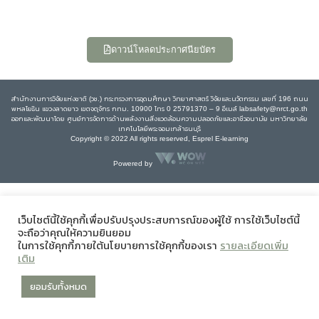
ดาวน์โหลดประกาศนียบัตร
สำนักงานการวิจัยแห่งชาติ (วช.) กระทรวงการอุดมศึกษา วิทยาศาสตร์ วิจัยและนวัตกรรม เลขที่ 196 ถนน
พหลโยธิน แขวงลาดยาว เขตจตุจักร กทม. 10900 โทร 0 25791370 – 9 อีเมล์ labsafety@nrct.go.th
ออกและพัฒนาโดย ศูนย์การจัดการด้านพลังงานสิ่งแวดล้อมความปลอดภัยและอาชีวอนามัย มหาวิทยาลัย
เทคโนโลยีพระจอมเกล้าธนบุรี
Copyright © 2022 All rights reserved, Esprel E-learning
Powered by
เว็บไซต์นี้ใช้คุกกี้เพื่อปรับปรุงประสบการณ์ของผู้ใช้ การใช้เว็บไซต์นี้
จะถือว่าคุณให้ความยินยอม
ในการใช้คุกกี้ภายใต้นโยบายการใช้คุกกี้ของเรา
รายละเอียดเพิ่ม
เติม
ยอมรับทั้งหมด