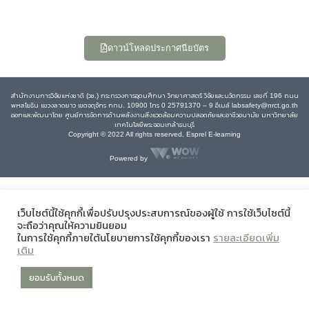
ดาวน์โหลดประกาศนียบัตร
สำนักงานการวิจัยแห่งชาติ (วช.) กระทรวงการอุดมศึกษา วิทยาศาสตร์ วิจัยและนวัตกรรม เลขที่ 196 ถนน
พหลโยธิน แขวงลาดยาว เขตจตุจักร กทม. 10900 โทร 0 25791370 – 9 อีเมล์ labsafety@nrct.go.th
ออกและพัฒนาโดย ศูนย์การจัดการด้านพลังงานสิ่งแวดล้อมความปลอดภัยและอาชีวอนามัย มหาวิทยาลัย
เทคโนโลยีพระจอมเกล้าธนบุรี
Copyright © 2022 All rights reserved, Esprel E-learning
Powered by
เว็บไซต์นี้ใช้คุกกี้เพื่อปรับปรุงประสบการณ์ของผู้ใช้ การใช้เว็บไซต์นี้
จะถือว่าคุณให้ความยินยอม
ในการใช้คุกกี้ภายใต้นโยบายการใช้คุกกี้ของเรา
รายละเอียดเพิ่ม
เติม
ยอมรับทั้งหมด