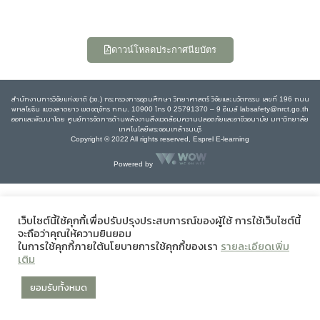
ดาวน์โหลดประกาศนียบัตร
สำนักงานการวิจัยแห่งชาติ (วช.) กระทรวงการอุดมศึกษา วิทยาศาสตร์ วิจัยและนวัตกรรม เลขที่ 196 ถนน
พหลโยธิน แขวงลาดยาว เขตจตุจักร กทม. 10900 โทร 0 25791370 – 9 อีเมล์ labsafety@nrct.go.th
ออกและพัฒนาโดย ศูนย์การจัดการด้านพลังงานสิ่งแวดล้อมความปลอดภัยและอาชีวอนามัย มหาวิทยาลัย
เทคโนโลยีพระจอมเกล้าธนบุรี
Copyright © 2022 All rights reserved, Esprel E-learning
Powered by
เว็บไซต์นี้ใช้คุกกี้เพื่อปรับปรุงประสบการณ์ของผู้ใช้ การใช้เว็บไซต์นี้
จะถือว่าคุณให้ความยินยอม
ในการใช้คุกกี้ภายใต้นโยบายการใช้คุกกี้ของเรา
รายละเอียดเพิ่ม
เติม
ยอมรับทั้งหมด