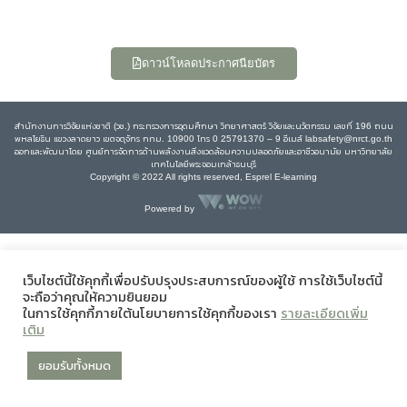
ดาวน์โหลดประกาศนียบัตร
สำนักงานการวิจัยแห่งชาติ (วช.) กระทรวงการอุดมศึกษา วิทยาศาสตร์ วิจัยและนวัตกรรม เลขที่ 196 ถนน
พหลโยธิน แขวงลาดยาว เขตจตุจักร กทม. 10900 โทร 0 25791370 – 9 อีเมล์ labsafety@nrct.go.th
ออกและพัฒนาโดย ศูนย์การจัดการด้านพลังงานสิ่งแวดล้อมความปลอดภัยและอาชีวอนามัย มหาวิทยาลัย
เทคโนโลยีพระจอมเกล้าธนบุรี
Copyright © 2022 All rights reserved, Esprel E-learning
Powered by
เว็บไซต์นี้ใช้คุกกี้เพื่อปรับปรุงประสบการณ์ของผู้ใช้ การใช้เว็บไซต์นี้
จะถือว่าคุณให้ความยินยอม
ในการใช้คุกกี้ภายใต้นโยบายการใช้คุกกี้ของเรา
รายละเอียดเพิ่ม
เติม
ยอมรับทั้งหมด