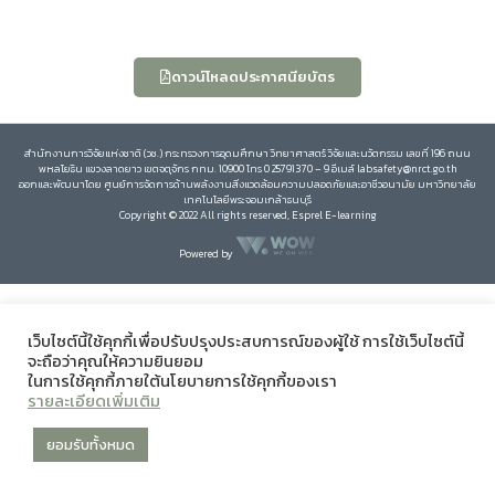
ดาวน์โหลดประกาศนียบัตร
สำนักงานการวิจัยแห่งชาติ (วช.) กระทรวงการอุดมศึกษา วิทยาศาสตร์ วิจัยและนวัตกรรม เลขที่ 196 ถนน
พหลโยธิน แขวงลาดยาว เขตจตุจักร กทม. 10900 โทร 0 25791370 – 9 อีเมล์ labsafety@nrct.go.th
ออกและพัฒนาโดย ศูนย์การจัดการด้านพลังงานสิ่งแวดล้อมความปลอดภัยและอาชีวอนามัย มหาวิทยาลัย
เทคโนโลยีพระจอมเกล้าธนบุรี
Copyright © 2022 All rights reserved, Esprel E-learning
Powered by
เว็บไซต์นี้ใช้คุกกี้เพื่อปรับปรุงประสบการณ์ของผู้ใช้ การใช้เว็บไซต์นี้
จะถือว่าคุณให้ความยินยอม
ในการใช้คุกกี้ภายใต้นโยบายการใช้คุกกี้ของเรา
รายละเอียดเพิ่มเติม
ยอมรับทั้งหมด