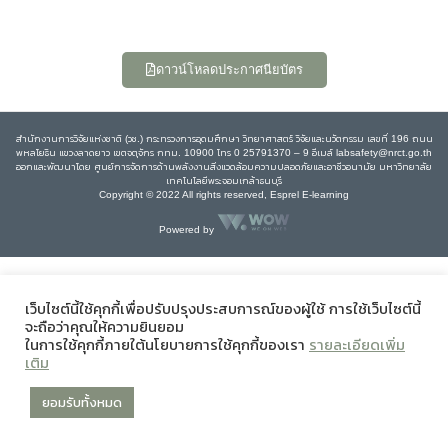
ดาวน์โหลดประกาศนียบัตร
สำนักงานการวิจัยแห่งชาติ (วช.) กระทรวงการอุดมศึกษา วิทยาศาสตร์ วิจัยและนวัตกรรม เลขที่ 196 ถนน
พหลโยธิน แขวงลาดยาว เขตจตุจักร กทม. 10900 โทร 0 25791370 – 9 อีเมล์ labsafety@nrct.go.th
ออกและพัฒนาโดย ศูนย์การจัดการด้านพลังงานสิ่งแวดล้อมความปลอดภัยและอาชีวอนามัย มหาวิทยาลัย
เทคโนโลยีพระจอมเกล้าธนบุรี
Copyright © 2022 All rights reserved, Esprel E-learning
Powered by
เว็บไซต์นี้ใช้คุกกี้เพื่อปรับปรุงประสบการณ์ของผู้ใช้ การใช้เว็บไซต์นี้
จะถือว่าคุณให้ความยินยอม
ในการใช้คุกกี้ภายใต้นโยบายการใช้คุกกี้ของเรา
รายละเอียดเพิ่ม
เติม
ยอมรับทั้งหมด