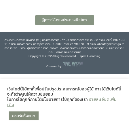
ดาวน์โหลดประกาศนียบัตร
สำนักงานการวิจัยแห่งชาติ (วช.) กระทรวงการอุดมศึกษา วิทยาศาสตร์ วิจัยและนวัตกรรม เลขที่ 196 ถนน
พหลโยธิน แขวงลาดยาว เขตจตุจักร กทม. 10900 โทร 0 25791370 – 9 อีเมล์ labsafety@nrct.go.th
ออกและพัฒนาโดย ศูนย์การจัดการด้านพลังงานสิ่งแวดล้อมความปลอดภัยและอาชีวอนามัย มหาวิทยาลัย
เทคโนโลยีพระจอมเกล้าธนบุรี
Copyright © 2022 All rights reserved, Esprel E-learning
Powered by
เว็บไซต์นี้ใช้คุกกี้เพื่อปรับปรุงประสบการณ์ของผู้ใช้ การใช้เว็บไซต์นี้
จะถือว่าคุณให้ความยินยอม
ในการใช้คุกกี้ภายใต้นโยบายการใช้คุกกี้ของเรา
รายละเอียดเพิ่ม
เติม
ยอมรับทั้งหมด