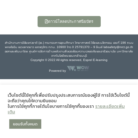
ดาวน์โหลดประกาศนียบัตร
สำนักงานการวิจัยแห่งชาติ (วช.) กระทรวงการอุดมศึกษา วิทยาศาสตร์ วิจัยและนวัตกรรม เลขที่ 196 ถนน
พหลโยธิน แขวงลาดยาว เขตจตุจักร กทม. 10900 โทร 0 25791370 – 9 อีเมล์ labsafety@nrct.go.th
ออกและพัฒนาโดย ศูนย์การจัดการด้านพลังงานสิ่งแวดล้อมความปลอดภัยและอาชีวอนามัย มหาวิทยาลัย
เทคโนโลยีพระจอมเกล้าธนบุรี
Copyright © 2022 All rights reserved, Esprel E-learning
Powered by
เว็บไซต์นี้ใช้คุกกี้เพื่อปรับปรุงประสบการณ์ของผู้ใช้ การใช้เว็บไซต์นี้
จะถือว่าคุณให้ความยินยอม
ในการใช้คุกกี้ภายใต้นโยบายการใช้คุกกี้ของเรา
รายละเอียดเพิ่ม
เติม
ยอมรับทั้งหมด