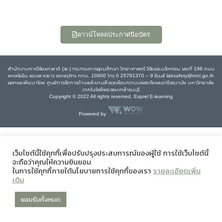
ดาวน์โหลดประกาศนียบัตร
สำนักงานการวิจัยแห่งชาติ (วช.) กระทรวงการอุดมศึกษา วิทยาศาสตร์ วิจัยและนวัตกรรม เลขที่ 196 ถนน
พหลโยธิน แขวงลาดยาว เขตจตุจักร กทม. 10900 โทร 0 25791370 – 9 อีเมล์ labsafety@nrct.go.th
ออกและพัฒนาโดย ศูนย์การจัดการด้านพลังงานสิ่งแวดล้อมความปลอดภัยและอาชีวอนามัย มหาวิทยาลัย
เทคโนโลยีพระจอมเกล้าธนบุรี
Copyright © 2022 All rights reserved, Esprel E-learning
Powered by
เว็บไซต์นี้ใช้คุกกี้เพื่อปรับปรุงประสบการณ์ของผู้ใช้ การใช้เว็บไซต์นี้
จะถือว่าคุณให้ความยินยอม
ในการใช้คุกกี้ภายใต้นโยบายการใช้คุกกี้ของเรา
รายละเอียดเพิ่ม
เติม
ยอมรับทั้งหมด