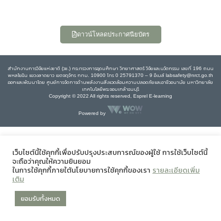
ดาวน์โหลดประกาศนียบัตร
สำนักงานการวิจัยแห่งชาติ (วช.) กระทรวงการอุดมศึกษา วิทยาศาสตร์ วิจัยและนวัตกรรม เลขที่ 196 ถนน
พหลโยธิน แขวงลาดยาว เขตจตุจักร กทม. 10900 โทร 0 25791370 – 9 อีเมล์ labsafety@nrct.go.th
ออกและพัฒนาโดย ศูนย์การจัดการด้านพลังงานสิ่งแวดล้อมความปลอดภัยและอาชีวอนามัย มหาวิทยาลัย
เทคโนโลยีพระจอมเกล้าธนบุรี
Copyright © 2022 All rights reserved, Esprel E-learning
Powered by
เว็บไซต์นี้ใช้คุกกี้เพื่อปรับปรุงประสบการณ์ของผู้ใช้ การใช้เว็บไซต์นี้
จะถือว่าคุณให้ความยินยอม
ในการใช้คุกกี้ภายใต้นโยบายการใช้คุกกี้ของเรา
รายละเอียดเพิ่ม
เติม
ยอมรับทั้งหมด