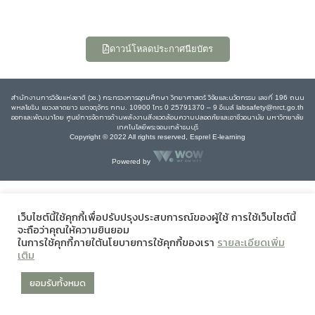
ดาวน์โหลดประกาศนียบัตร
สำนักงานการวิจัยแห่งชาติ (วช.) กระทรวงการอุดมศึกษา วิทยาศาสตร์ วิจัยและนวัตกรรม เลขที่ 196 ถนน
พหลโยธิน แขวงลาดยาว เขตจตุจักร กทม. 10900 โทร 0 25791370 – 9 อีเมล์ labsafety@nrct.go.th
ออกและพัฒนาโดย ศูนย์การจัดการด้านพลังงานสิ่งแวดล้อมความปลอดภัยและอาชีวอนามัย มหาวิทยาลัย
เทคโนโลยีพระจอมเกล้าธนบุรี
Copyright © 2022 All rights reserved, Esprel E-learning
Powered by
เว็บไซต์นี้ใช้คุกกี้เพื่อปรับปรุงประสบการณ์ของผู้ใช้ การใช้เว็บไซต์นี้
จะถือว่าคุณให้ความยินยอม
ในการใช้คุกกี้ภายใต้นโยบายการใช้คุกกี้ของเรา
รายละเอียดเพิ่ม
เติม
ยอมรับทั้งหมด