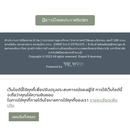
ดาวน์โหลดประกาศนียบัตร
สำนักงานการวิจัยแห่งชาติ (วช.) กระทรวงการอุดมศึกษา วิทยาศาสตร์ วิจัยและนวัตกรรม เลขที่ 196 ถนน
พหลโยธิน แขวงลาดยาว เขตจตุจักร กทม. 10900 โทร 0 25791370 – 9 อีเมล์ labsafety@nrct.go.th
ออกและพัฒนาโดย ศูนย์การจัดการด้านพลังงานสิ่งแวดล้อมความปลอดภัยและอาชีวอนามัย มหาวิทยาลัย
เทคโนโลยีพระจอมเกล้าธนบุรี
Copyright © 2022 All rights reserved, Esprel E-learning
Powered by
เว็บไซต์นี้ใช้คุกกี้เพื่อปรับปรุงประสบการณ์ของผู้ใช้ การใช้เว็บไซต์นี้
จะถือว่าคุณให้ความยินยอม
ในการใช้คุกกี้ภายใต้นโยบายการใช้คุกกี้ของเรา
รายละเอียดเพิ่ม
เติม
ยอมรับทั้งหมด