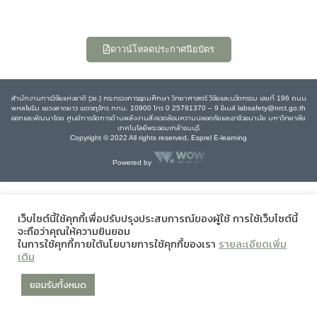
ดาวน์โหลดประกาศนียบัตร
สำนักงานการวิจัยแห่งชาติ (วช.) กระทรวงการอุดมศึกษา วิทยาศาสตร์ วิจัยและนวัตกรรม เลขที่ 196 ถนน
พหลโยธิน แขวงลาดยาว เขตจตุจักร กทม. 10900 โทร 0 25791370 – 9 อีเมล์ labsafety@nrct.go.th
ออกและพัฒนาโดย ศูนย์การจัดการด้านพลังงานสิ่งแวดล้อมความปลอดภัยและอาชีวอนามัย มหาวิทยาลัย
เทคโนโลยีพระจอมเกล้าธนบุรี
Copyright © 2022 All rights reserved, Esprel E-learning
Powered by
เว็บไซต์นี้ใช้คุกกี้เพื่อปรับปรุงประสบการณ์ของผู้ใช้ การใช้เว็บไซต์นี้
จะถือว่าคุณให้ความยินยอม
ในการใช้คุกกี้ภายใต้นโยบายการใช้คุกกี้ของเรา
รายละเอียดเพิ่ม
เติม
ยอมรับทั้งหมด