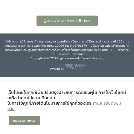
ดาวน์โหลดประกาศนียบัตร
สำนักงานการวิจัยแห่งชาติ (วช.) กระทรวงการอุดมศึกษา วิทยาศาสตร์ วิจัยและนวัตกรรม เลขที่ 196 ถนน
พหลโยธิน แขวงลาดยาว เขตจตุจักร กทม. 10900 โทร 0 25791370 – 9 อีเมล์ labsafety@nrct.go.th
ออกและพัฒนาโดย ศูนย์การจัดการด้านพลังงานสิ่งแวดล้อมความปลอดภัยและอาชีวอนามัย มหาวิทยาลัย
เทคโนโลยีพระจอมเกล้าธนบุรี
Copyright © 2022 All rights reserved, Esprel E-learning
Powered by
เว็บไซต์นี้ใช้คุกกี้เพื่อปรับปรุงประสบการณ์ของผู้ใช้ การใช้เว็บไซต์นี้
จะถือว่าคุณให้ความยินยอม
ในการใช้คุกกี้ภายใต้นโยบายการใช้คุกกี้ของเรา
รายละเอียดเพิ่ม
เติม
ยอมรับทั้งหมด