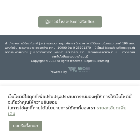
ดาวน์โหลดประกาศนียบัตร
สำนักงานการวิจัยแห่งชาติ (วช.) กระทรวงการอุดมศึกษา วิทยาศาสตร์ วิจัยและนวัตกรรม เลขที่ 196 ถนน
พหลโยธิน แขวงลาดยาว เขตจตุจักร กทม. 10900 โทร 0 25791370 – 9 อีเมล์ labsafety@nrct.go.th
ออกและพัฒนาโดย ศูนย์การจัดการด้านพลังงานสิ่งแวดล้อมความปลอดภัยและอาชีวอนามัย มหาวิทยาลัย
เทคโนโลยีพระจอมเกล้าธนบุรี
Copyright © 2022 All rights reserved, Esprel E-learning
Powered by
เว็บไซต์นี้ใช้คุกกี้เพื่อปรับปรุงประสบการณ์ของผู้ใช้ การใช้เว็บไซต์นี้
จะถือว่าคุณให้ความยินยอม
ในการใช้คุกกี้ภายใต้นโยบายการใช้คุกกี้ของเรา
รายละเอียดเพิ่ม
เติม
ยอมรับทั้งหมด