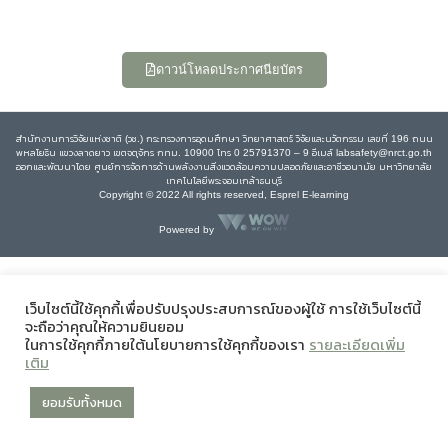
ดาวน์โหลดประกาศนียบัตร
สำนักงานการวิจัยแห่งชาติ (วช.) กระทรวงการอุดมศึกษา วิทยาศาสตร์ วิจัยและนวัตกรรม เลขที่ 196 ถนน
พหลโยธิน แขวงลาดยาว เขตจตุจักร กทม. 10900 โทร 0 25791370 – 9 อีเมล์ labsafety@nrct.go.th
ออกและพัฒนาโดย ศูนย์การจัดการด้านพลังงานสิ่งแวดล้อมความปลอดภัยและอาชีวอนามัย มหาวิทยาลัย
เทคโนโลยีพระจอมเกล้าธนบุรี
Copyright © 2022 All rights reserved, Esprel E-learning
Powered by
เว็บไซต์นี้ใช้คุกกี้เพื่อปรับปรุงประสบการณ์ของผู้ใช้ การใช้เว็บไซต์นี้
จะถือว่าคุณให้ความยินยอม
ในการใช้คุกกี้ภายใต้นโยบายการใช้คุกกี้ของเรา
รายละเอียดเพิ่ม
เติม
ยอมรับทั้งหมด