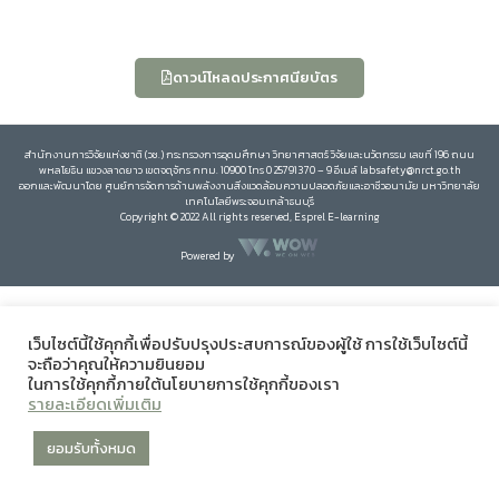
ดาวน์โหลดประกาศนียบัตร
สำนักงานการวิจัยแห่งชาติ (วช.) กระทรวงการอุดมศึกษา วิทยาศาสตร์ วิจัยและนวัตกรรม เลขที่ 196 ถนน
พหลโยธิน แขวงลาดยาว เขตจตุจักร กทม. 10900 โทร 0 25791370 – 9 อีเมล์ labsafety@nrct.go.th
ออกและพัฒนาโดย ศูนย์การจัดการด้านพลังงานสิ่งแวดล้อมความปลอดภัยและอาชีวอนามัย มหาวิทยาลัย
เทคโนโลยีพระจอมเกล้าธนบุรี
Copyright © 2022 All rights reserved, Esprel E-learning
Powered by
เว็บไซต์นี้ใช้คุกกี้เพื่อปรับปรุงประสบการณ์ของผู้ใช้ การใช้เว็บไซต์นี้
จะถือว่าคุณให้ความยินยอม
ในการใช้คุกกี้ภายใต้นโยบายการใช้คุกกี้ของเรา
รายละเอียดเพิ่มเติม
ยอมรับทั้งหมด