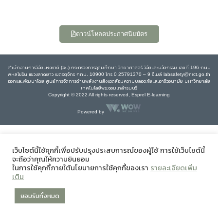
ดาวน์โหลดประกาศนียบัตร
สำนักงานการวิจัยแห่งชาติ (วช.) กระทรวงการอุดมศึกษา วิทยาศาสตร์ วิจัยและนวัตกรรม เลขที่ 196 ถนน
พหลโยธิน แขวงลาดยาว เขตจตุจักร กทม. 10900 โทร 0 25791370 – 9 อีเมล์ labsafety@nrct.go.th
ออกและพัฒนาโดย ศูนย์การจัดการด้านพลังงานสิ่งแวดล้อมความปลอดภัยและอาชีวอนามัย มหาวิทยาลัย
เทคโนโลยีพระจอมเกล้าธนบุรี
Copyright © 2022 All rights reserved, Esprel E-learning
Powered by
เว็บไซต์นี้ใช้คุกกี้เพื่อปรับปรุงประสบการณ์ของผู้ใช้ การใช้เว็บไซต์นี้
จะถือว่าคุณให้ความยินยอม
ในการใช้คุกกี้ภายใต้นโยบายการใช้คุกกี้ของเรา
รายละเอียดเพิ่ม
เติม
ยอมรับทั้งหมด